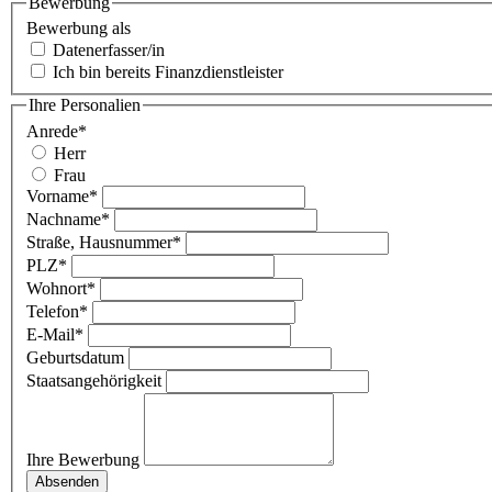
Bewerbung
Bewerbung als
Datenerfasser/in
Ich bin bereits Finanzdienstleister
Ihre Personalien
Anrede
*
Herr
Frau
Vorname
*
Nachname
*
Straße, Hausnummer
*
PLZ
*
Wohnort
*
Telefon
*
E-Mail
*
Geburtsdatum
Staatsangehörigkeit
Ihre Bewerbung